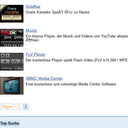
GoldKar
Gratis Karaoke SpaÃŸ fÃ¼r zu Hause.
Muziic
Ein klasse Player, der Musik und Videos von YouTube abspie
Ã¶ffnen.
FLV Player
Der kostenlose Player spielt Flash Video (FLV e H.264 / MPE
XBMC Media Center
Eine kostenlose und vielseitige Media Center Software.
Player
1
2
Top Suche