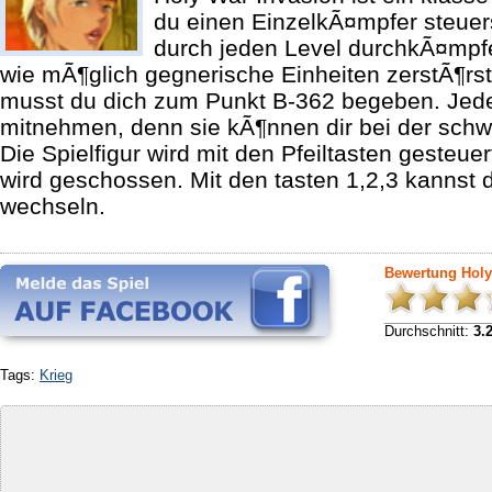
du einen EinzelkÃ¤mpfer steuer
durch jeden Level durchkÃ¤mpfe
wie mÃ¶glich gegnerische Einheiten zerstÃ¶rst
musst du dich zum Punkt B-362 begeben. Jede
mitnehmen, denn sie kÃ¶nnen dir bei der schw
Die Spielfigur wird mit den Pfeiltasten gesteue
wird geschossen. Mit den tasten 1,2,3 kannst 
wechseln.
Bewertung Holy
Durchschnitt:
3.
Tags:
Krieg