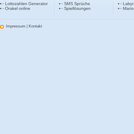
Lottozahlen Generator
SMS Sprüche
Labyr
Orakel online
Spiellösungen
Mario
Impressum
|
Kontakt