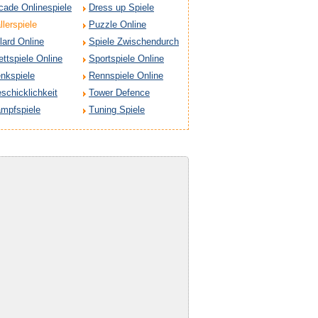
cade Onlinespiele
Dress up Spiele
llerspiele
Puzzle Online
llard Online
Spiele Zwischendurch
ettspiele Online
Sportspiele Online
nkspiele
Rennspiele Online
schicklichkeit
Tower Defence
mpfspiele
Tuning Spiele