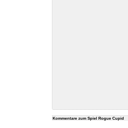
Kommentare zum Spiel Rogue Cupid