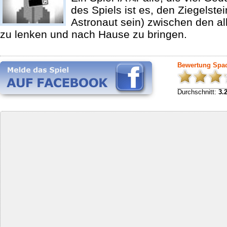
des Spiels ist es, den Ziegelstei
Astronaut sein) zwischen den al
zu lenken und nach Hause zu bringen.
Bewertung Spac
Durchschnitt:
3.