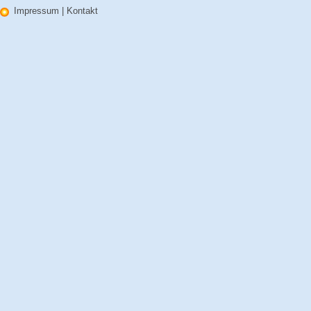
Impressum
|
Kontakt