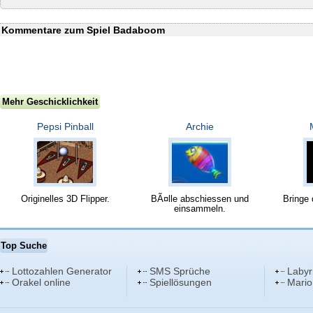
Kommentare zum Spiel Badaboom
Mehr Geschicklichkeit
Pepsi Pinball
Archie
Originelles 3D Flipper.
BÃ¤lle abschiessen und
Bringe
einsammeln.
Top Suche
Lottozahlen Generator
SMS Sprüche
Labyr
Orakel online
Spiellösungen
Mario