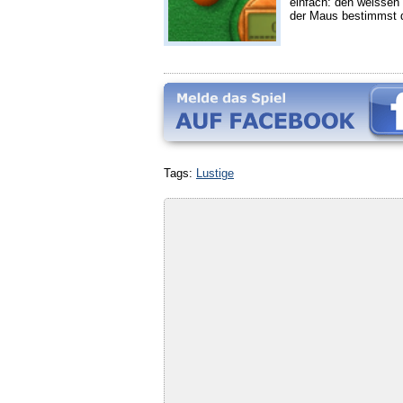
einfach: den weissen
der Maus bestimmst d
Tags:
Lustige