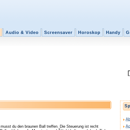
Audio & Video
Screensaver
Horoskop
Handy
G
Sp
Ab
Ac
musst du den braunen Ball treffen. Die Steuerung ist recht