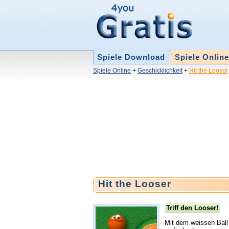
Spiele Download
Spiele Online
Spiele Online
+
Geschicklichkeit
+
Hit the Looser
Hit the Looser
Triff den Looser!
Mit dem weissen Ball 