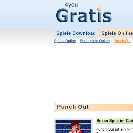
Spiele Download
Spiele Online
Spiele Online
+
Sportspiele Online
+
Punch Out
Punch Out
Boxen Spiel im Cart
Punch Out ist ein Nin