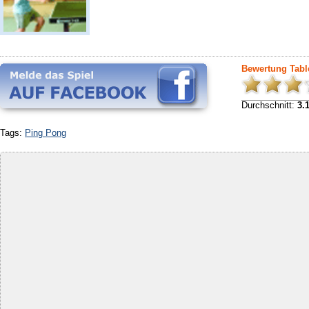
Bewertung Tabl
Durchschnitt:
3.
Tags:
Ping Pong