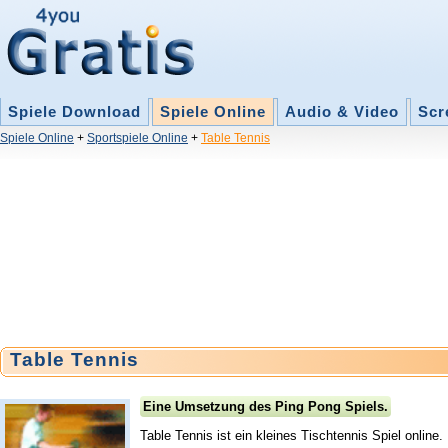
Spiele Download
Spiele Online
Audio & Video
Scr
Spiele Online
+
Sportspiele Online
+
Table Tennis
Table Tennis
Eine Umsetzung des Ping Pong Spiels.
Table Tennis ist ein kleines Tischtennis Spiel online.