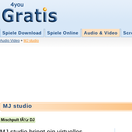
Spiele Download
Spiele Online
Audio & Video
Scr
Audio Video
+
MJ studio
MJ studio
Mischpult fÃ¼r DJ
MJ studio bringt ein virtuelles