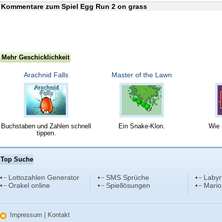
Kommentare zum Spiel Egg Run 2 on grass
Mehr Geschicklichkeit
Arachnid Falls
Master of the Lawn
Buchstaben und Zahlen schnell
Ein Snake-Klon.
Wie 
tippen.
Top Suche
Lottozahlen Generator
SMS Sprüche
Labyr
Orakel online
Spiellösungen
Mario
Impressum
|
Kontakt