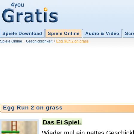
Spiele Download
Spiele Online
Audio & Video
Scr
Spiele Online
+
Geschicklichkeit
+
Egg Run 2 on grass
Egg Run 2 on grass
Das Ei Spiel.
Wieder mal ein nettes Geschicklic