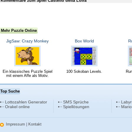
Kommentare zum Spiel Castello della Loira
Mehr Puzzle Online
JigSaw: Crazy Monkey
Box World
R
Ein klassisches Puzzle Spiel
100 Sokoban Levels.
Rum
mit einem Affe als Motiv.
Top Suche
Lottozahlen Generator
SMS Sprüche
Labyr
Orakel online
Spiellösungen
Mario
Impressum
|
Kontakt