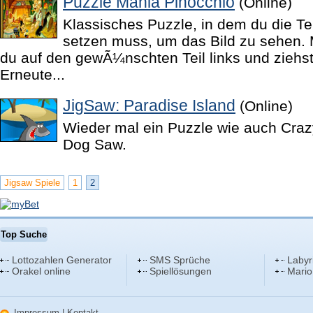
Puzzle Mania Pinocchio
(Online)
Klassisches Puzzle, in dem du die 
setzen muss, um das Bild zu sehen. M
du auf den gewÃ¼nschten Teil links und ziehst 
Erneute...
JigSaw: Paradise Island
(Online)
Wieder mal ein Puzzle wie auch Cra
Dog Saw.
Jigsaw Spiele
1
2
Top Suche
Lottozahlen Generator
SMS Sprüche
Labyr
Orakel online
Spiellösungen
Mario
Impressum
|
Kontakt