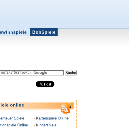
ewinnspiele
BobSpiele
iele online
enteuer Spiele
Kartenspiele Online
tionspiele Online
Kinderspiele