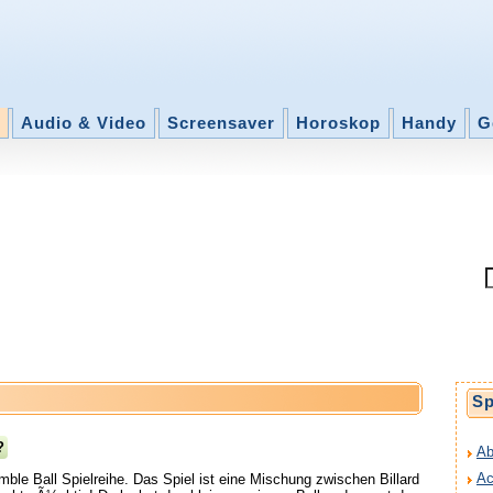
Audio & Video
Screensaver
Horoskop
Handy
G
Sp
?
Ab
Ac
ble Ball Spielreihe. Das Spiel ist eine Mischung zwischen Billard