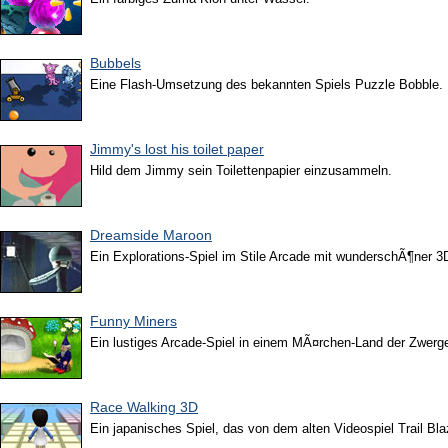
Bubbels
Eine Flash-Umsetzung des bekannten Spiels Puzzle Bobble.
Jimmy's lost his toilet paper
Hild dem Jimmy sein Toilettenpapier einzusammeln.
Dreamside Maroon
Ein Explorations-Spiel im Stile Arcade mit wunderschÃ¶ner 3D
Funny Miners
Ein lustiges Arcade-Spiel in einem MÃ¤rchen-Land der Zwerg
Race Walking 3D
Ein japanisches Spiel, das von dem alten Videospiel Trail Blaz