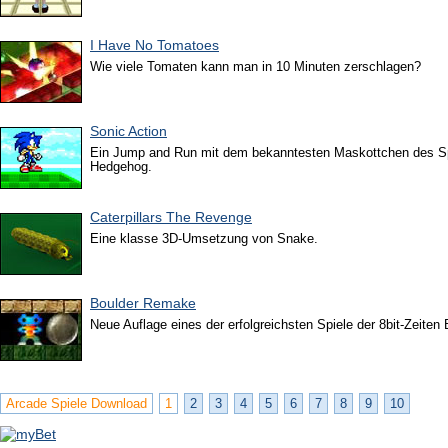
I Have No Tomatoes
Wie viele Tomaten kann man in 10 Minuten zerschlagen?
Sonic Action
Ein Jump and Run mit dem bekanntesten Maskottchen des Spi
Hedgehog.
Caterpillars The Revenge
Eine klasse 3D-Umsetzung von Snake.
Boulder Remake
Neue Auflage eines der erfolgreichsten Spiele der 8bit-Zeiten
Arcade Spiele Download
1
2
3
4
5
6
7
8
9
10