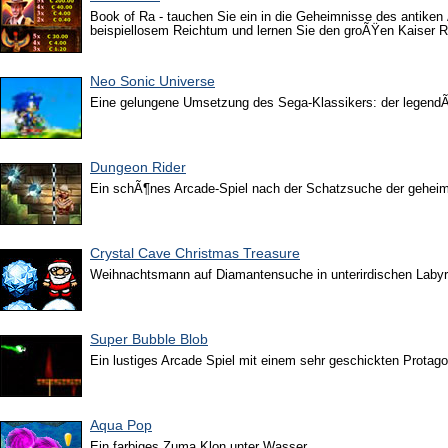
Book of Ra - tauchen Sie ein in die Geheimnisse des antiken
beispiellosem Reichtum und lernen Sie den groÃŸen Kaiser 
Neo Sonic Universe
Eine gelungene Umsetzung des Sega-Klassikers: der legend
Dungeon Rider
Ein schÃ¶nes Arcade-Spiel nach der Schatzsuche der gehei
Crystal Cave Christmas Treasure
Weihnachtsmann auf Diamantensuche in unterirdischen Labyr
Super Bubble Blob
Ein lustiges Arcade Spiel mit einem sehr geschickten Protago
Aqua Pop
Ein farbiges Zuma Klon unter Wasser.