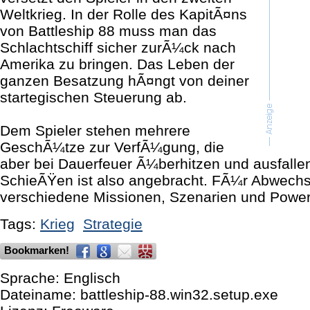
Weltkrieg. In der Rolle des KapitÃ¤ns
von Battleship 88 muss man das
Schlachtschiff sicher zurÃ¼ck nach
Amerika zu bringen. Das Leben der
ganzen Besatzung hÃ¤ngt von deiner
startegischen Steuerung ab.
Dem Spieler stehen mehrere
GeschÃ¼tze zur VerfÃ¼gung, die
aber bei Dauerfeuer Ã¼berhitzen und ausfallen
SchieÃŸen ist also angebracht. FÃ¼r Abwech
verschiedene Missionen, Szenarien und Powe
Tags:
Krieg
Strategie
Bookmarken!
Sprache: Englisch
Dateiname: battleship-88.win32.setup.exe