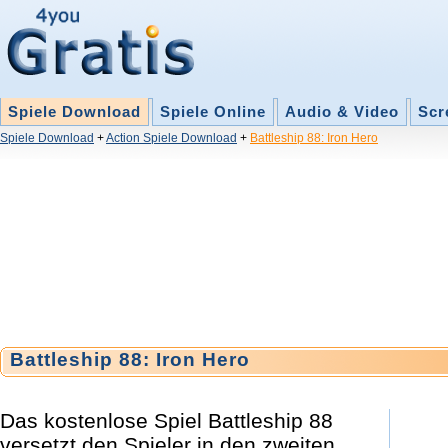
Spiele Download
Spiele Online
Audio & Video
Scr
Spiele Download
+
Action Spiele Download
+
Battleship 88: Iron Hero
Battleship 88: Iron Hero
Das kostenlose Spiel Battleship 88
versetzt den Spieler in den zweiten