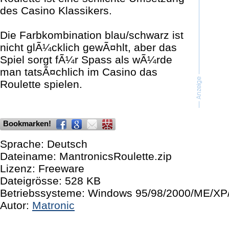
des Casino Klassikers.
Die Farbkombination blau/schwarz ist
nicht glÃ¼cklich gewÃ¤hlt, aber das
Spiel sorgt fÃ¼r Spass als wÃ¼rde
man tatsÃ¤chlich im Casino das
Roulette spielen.
Bookmarken!
Sprache: Deutsch
Dateiname: MantronicsRoulette.zip
Lizenz: Freeware
Dateigrösse: 528 KB
Betriebssysteme: Windows 95/98/2000/ME/XP/
Autor:
Matronic