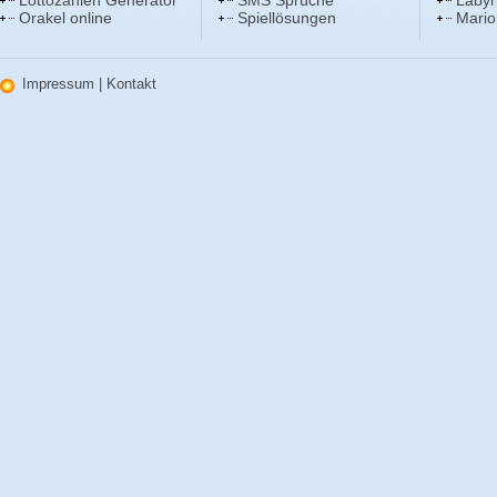
Lottozahlen Generator
SMS Sprüche
Labyr
Orakel online
Spiellösungen
Mario
Impressum
|
Kontakt