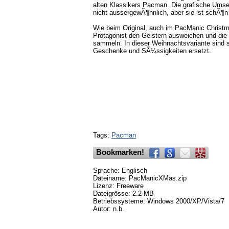
alten Klassikers Pacman. Die grafische Umse
nicht aussergewÃ¶hnlich, aber sie ist schÃ¶
Wie beim Original, auch im PacManic Christ
Protagonist den Geistern ausweichen und die 
sammeln. In dieser Weihnachtsvariante sind s
Geschenke und SÃ¼ssigkeiten ersetzt.
Tags:
Pacman
Bookmarken!
Sprache: Englisch
Dateiname: PacManicXMas.zip
Lizenz: Freeware
Dateigrösse: 2.2 MB
Betriebssysteme: Windows 2000/XP/Vista/7
Autor: n.b.