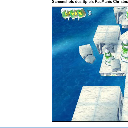
Screenshots des Spiels PacManic Christm