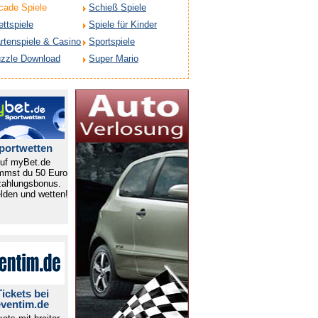
cade Spiele
Schieß Spiele
ettspiele
Spiele für Kinder
rtenspiele & Casino
Sportspiele
zzle Download
Super Mario
portwetten
uf myBet.de
mmst du 50 Euro
zahlungsbonus.
den und wetten!
Tickets bei
eventim.de