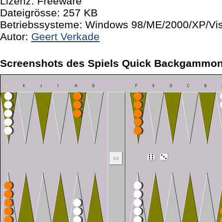
Lizenz: Freeware
Dateigrösse: 257 KB
Betriebssysteme: Windows 98/ME/2000/XP/Vis
Autor:
Geert Verkade
Screenshots des Spiels Quick Backgammo