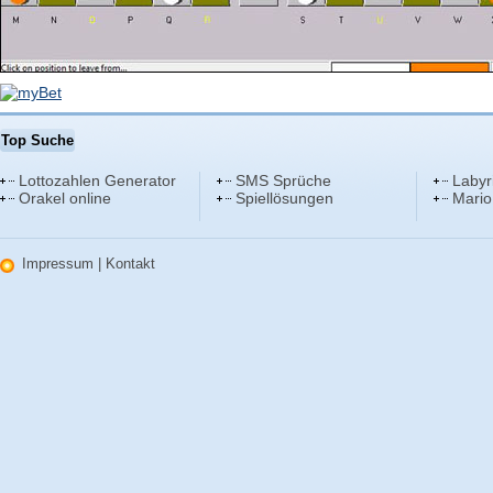
Top Suche
Lottozahlen Generator
SMS Sprüche
Labyr
Orakel online
Spiellösungen
Mario
Impressum
|
Kontakt