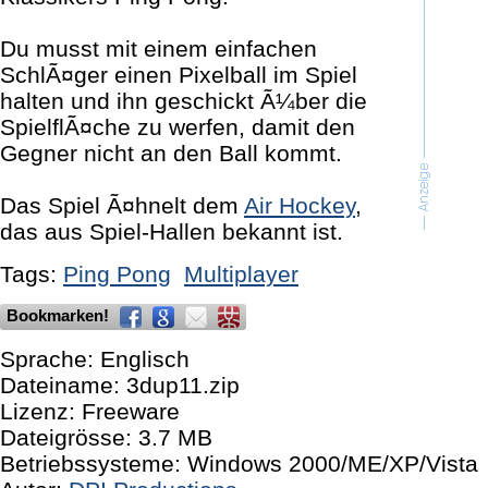
Du musst mit einem einfachen
SchlÃ¤ger einen Pixelball im Spiel
halten und ihn geschickt Ã¼ber die
SpielflÃ¤che zu werfen, damit den
Gegner nicht an den Ball kommt.
Das Spiel Ã¤hnelt dem
Air Hockey
,
das aus Spiel-Hallen bekannt ist.
Tags:
Ping Pong
Multiplayer
Bookmarken!
Sprache: Englisch
Dateiname: 3dup11.zip
Lizenz: Freeware
Dateigrösse: 3.7 MB
Betriebssysteme: Windows 2000/ME/XP/Vista