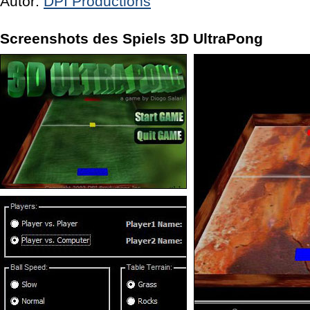
Autor:
DPI Productions
Screenshots des Spiels 3D UltraPong