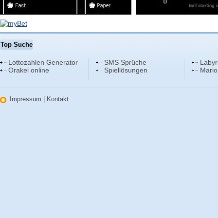
Top Suche
Lottozahlen Generator
SMS Sprüche
Labyr
Orakel online
Spiellösungen
Mario
Impressum
|
Kontakt